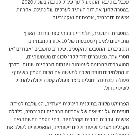
ענבל בוסיבא והוטמע לתוך עיגול לטובה בשנת 2020
במטרה לחנך את דור העתיד לערכים של נתינה, אחריות
אישית וחברתית, אכפתיות ואקטיביזם.
במסגרת התוכנית, תלמידים בבתי ספר ברחבי הארץ
מתגייסים לאיסוף מטבעות של 10 אגורות מבתיהם
ומסביבתם. המטבעות הקטנים, שלרוב נחשבים "אבודים "או
חסרי ערך, מצטברים יחד לכדי סכומים משמעותיים,
המועברים כתרומה לעמותות ויוזמות חברתיות שונות. בדרך
זו התלמידים חווים הלכה למעשה את הכוח הטמון בשיתוף
פעולה ובנתינה, ומגלים כיצד פעולה קטנה יכולה להוביל
לשינוי גדול.
הפרויקט מלווה בתוכנית חינוכית ייעודית, המשלבת למידה
חווייתית על נושאים של אחריות חברתית וסביבתית, כלכלה
אישית, ערבות הדדית וקהילתיות. בתי הספר המשתתפים
מקבלים מערכי שיעור וכלים יישומיים, המאפשרים לשלב את
הפעילות באופן טבעי בשגרת הלימודים.