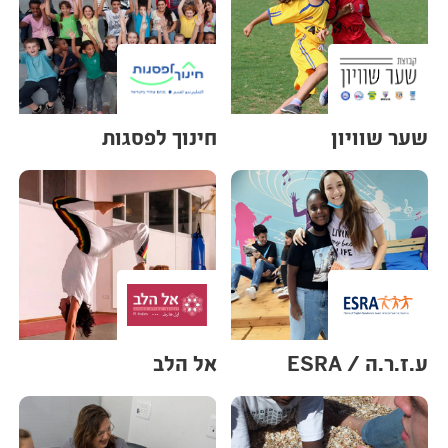
שער שוויון
חינוך לפסגות
ע.ז.ר.ה / ESRA
אל הלב