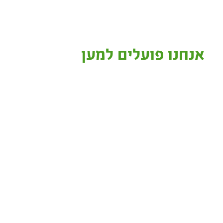
אנחנו פועלים למען
לקט ישראל הוא ארגון הצלת המזון הלאומי, אחראי 
ומגוונים, וחלוקתם למאות אלפי נתמכים בכל הארץ
העמותה שלנו קמה כי
הצורך ההולך וגדל במזון בקרב חלק ניכר מהאוכלוס
הובילו להקמת לקט ישראל, על ידי ג'וזף גיטלר בשנת 03
הארץ.