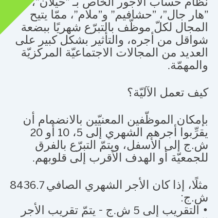
نظام حساب الأجور الخاص بـ "حيلان"،
"هار جال"، "حشافيم" و"ملام"، ممّا يتيح
المجال لكلّ موظّف بالتبرّع شهريًا ببضعة
شواقل من أجره، والتأثير بشكل كبير على
العديد من المجالات الاجتماعيّة المركزيّة
والمهمّة.
كيف تعمل الآليّة؟
بإمكان الموظّفين المعنيّين بالانضمام أن
يقرِّبوا أجرهم الشهري إلى 5، 10 أو 20
ش.ج إلى الأسفل، ويتمّ التبرّع بالفرق
للجمعيّة أو الهدف الأقرب إلى قلوبهم.
مثلًا، إذا كان الأجر الشهري الصافي 8436.7
ش.ج:
• التقريب إلى 5 ش.ج - يتمّ تقريب الأجر