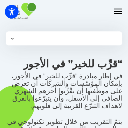
“قرِّب للخير” في الأجور
في إطار مبادرة "قرِّب للخير" في الأجور،
بإمكان المؤسّسات والشركات أن تعرض
على موظّفيها أن يقّرِّبوا أجرهم الشهري
الصافي إلى الأسفل، وأن يتبرّعوا بالفرق
لاهداف التبرّع القريبة إلى قلوبهم.
يتمّ التقريب من خلال تطوير تكنولوجي في