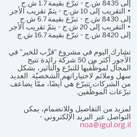
إلى 8435 ش.ج - تبرّع بقيمة 1.7 ش.ج
• التقريب إلى 10 ش.ج - يتمّ تقريب الأجر
إلى 8430 ش.ج - تبرّع بقيمة 6.7 ش.ج
• التقريب إلى 20 ش.ج - يتمّ تقريب الأجر
إلى 8420 ش.ج - تبرّع بقيمة 16.7 ش.ج
تشارك اليوم في مشروع "قرِّب للخير" في
الأجور أكثر من 50 شركة رائدة تتيح
المجال لموظّفيها للتبرّع والتأثير، بشكل
سهل وملائم لاختياراتهم الشخصيّة. العديد
من الشركات تتبرّع هي أيضًا، ممّا يضاعف
تبرّعات الموظّفين.
لمزيد من التفاصيل وللانضمام، يمكن
التواصل عبر البريد الإلكتروني -
noa@igul.org.il