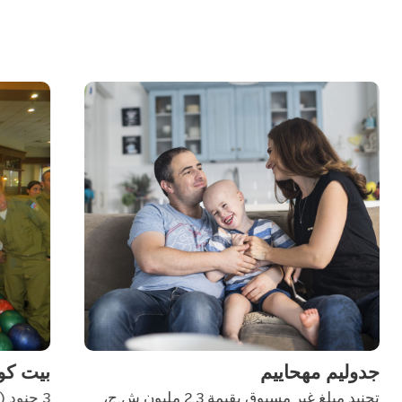
بيت كوبي
شبيبة
3 جنود (يحيئيل، روبي ورؤوفين) حصلوا على