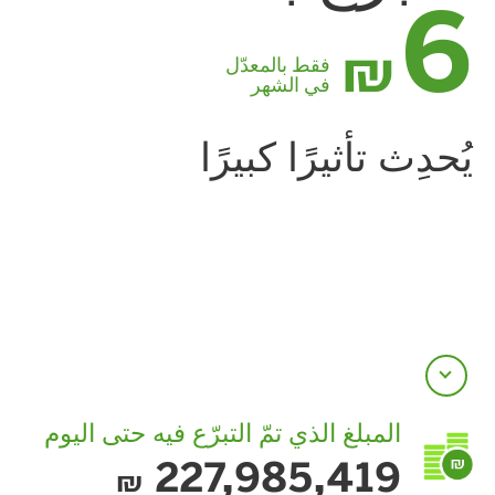
6
₪
فقط بالمعدّل
في الشهر
يُحدِث تأثيرًا كبيرًا
المبلغ الذي تمّ التبرّع فيه حتى اليوم
227,985,419
₪