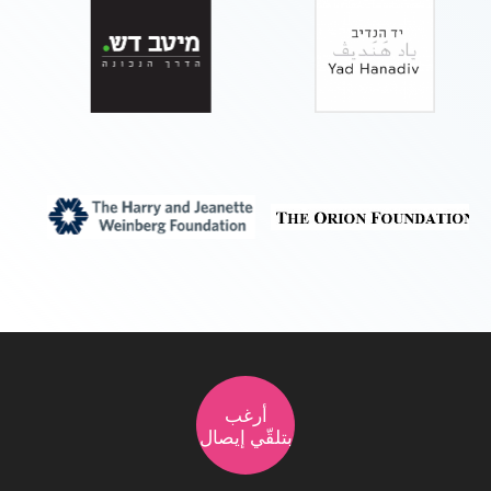
أرغب
بتلقّي إيصال