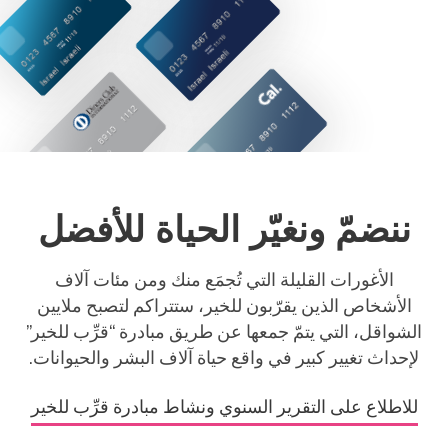
ننضمّ ونغيّر الحياة للأفضل
الأغورات القليلة التي تُجمَع منك ومن مئات آلاف
الأشخاص الذين يقرّبون للخير، ستتراكم لتصبح ملايين
الشواقل، التي يتمّ جمعها عن طريق مبادرة “قرِّب للخير”
لإحداث تغيير كبير في واقع حياة آلاف البشر والحيوانات.
للاطلاع على التقرير السنوي ونشاط مبادرة قرِّب للخير